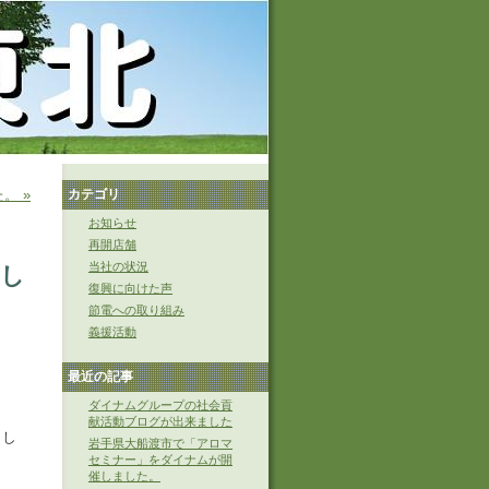
。 »
カテゴリ
お知らせ
再開店舗
当社の状況
加し
復興に向けた声
節電への取り組み
義援活動
最近の記事
ダイナムグループの社会貢
献活動ブログが出来ました
まし
岩手県大船渡市で「アロマ
セミナー」をダイナムが開
催しました。