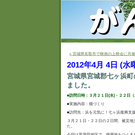
« 宮城県名取市で映画の上映会に共
2012年4月 4日 (水
宮城県宮城郡七ヶ浜町
ました。
■訪問日時：３月２１日(水)・２２日
■実施内容：畑づくり
■訪問先：浜を元気に！七ヶ浜復興支
３月２１日・２２日の２日間、被災地
た。
今回は菖蒲田地区で、畑用地をつくる