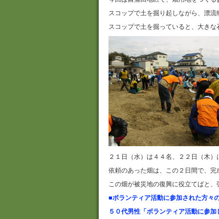
スコップで土を掘り起しながら、漂流
スコップで土を掘っていると、大きな
２１日（水）は４４名、２２日（木）
依頼のあった畑は、この２日間で、完
この畑が被災地の復興に役立てばと、
■ボランティア活動に参加された方々
５０代男性「ボランティア活動に参加