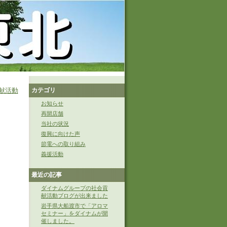
献活動
カテゴリ
お知らせ
再開店舗
当社の状況
。
復興に向けた声
節電への取り組み
義援活動
最近の記事
ダイナムグループの社会貢
献活動ブログが出来ました
岩手県大船渡市で「アロマ
セミナー」をダイナムが開
催しました。