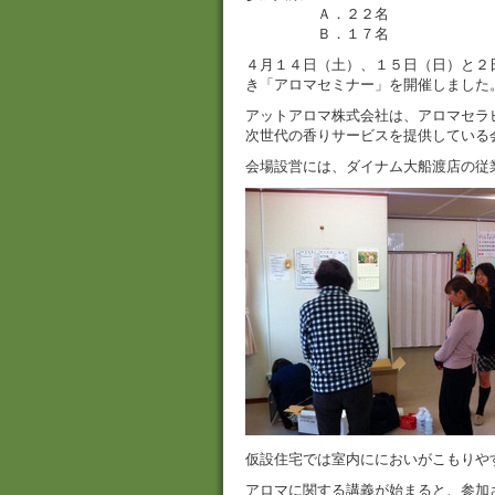
Ａ．２２名
Ｂ．１７名
４月１４日（土）、１５日（日）と２
き「アロマセミナー」を開催しました
アットアロマ株式会社は、アロマセラ
次世代の香りサービスを提供している
会場設営には、ダイナム大船渡店の従
仮設住宅では室内ににおいがこもりや
アロマに関する講義が始まると、参加