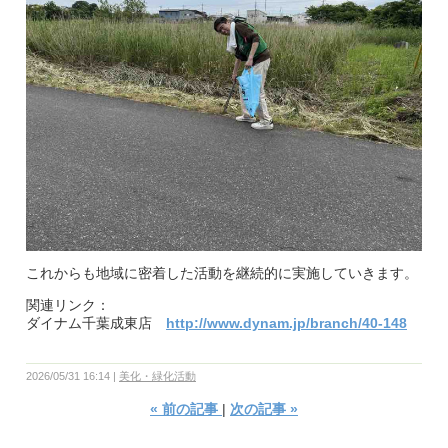
これからも地域に密着した活動を継続的に実施していきます。
関連リンク：
ダイナム千葉成東店
http://www.dynam.jp/branch/40-148
2026/05/31 16:14
美化・緑化活動
«
前の記事
次の記事
»