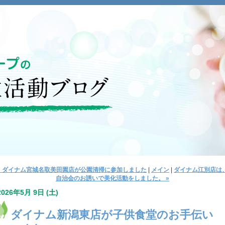
« ダイナム宮城名取美田園店が公園清掃に参加しました
|
メイン
|
ダイナム江別店は
自治会のお誘いで美化活動をしました。 »
2026年5月 9日 (土)
ダイナム新潟東店が子供食堂のお手伝い