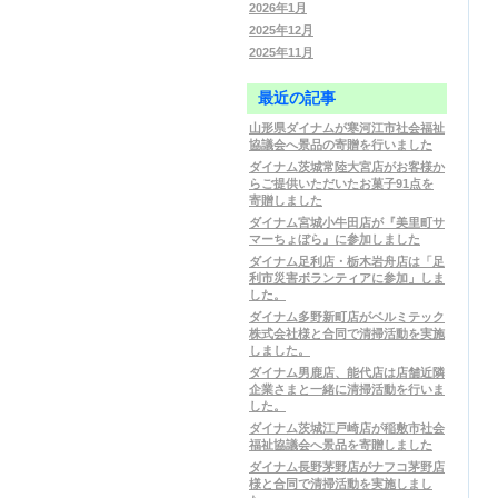
2026年1月
2025年12月
2025年11月
最近の記事
山形県ダイナムが寒河江市社会福祉
協議会へ景品の寄贈を行いました
ダイナム茨城常陸大宮店がお客様か
らご提供いただいたお菓子91点を
寄贈しました
ダイナム宮城小牛田店が『美里町サ
マーちょぼら』に参加しました
ダイナム足利店・栃木岩舟店は「足
利市災害ボランティアに参加」しま
した。
ダイナム多野新町店がベルミテック
株式会社様と合同で清掃活動を実施
しました。
ダイナム男鹿店、能代店は店舗近隣
企業さまと一緒に清掃活動を行いま
した。
ダイナム茨城江戸崎店が稲敷市社会
福祉協議会へ景品を寄贈しました
ダイナム長野茅野店がナフコ茅野店
様と合同で清掃活動を実施しまし