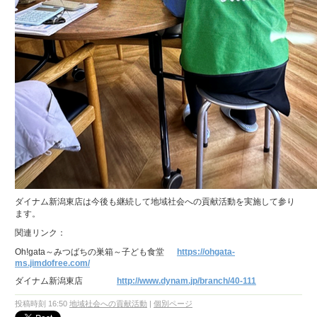
ダイナム新潟東店は今後も継続して地域社会への貢献活動を実施して参り
ます。
関連リンク：
Oh!gata～みつばちの巣箱～子ども食堂
https://ohgata-
ms.jimdofree.com/
ダイナム新潟東店
http://www.dynam.jp/branch/40-111
投稿時刻 16:50
地域社会への貢献活動
|
個別ページ