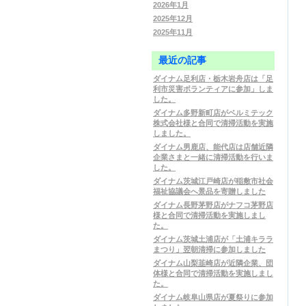
2026年1月
2025年12月
2025年11月
最近の記事
ダイナム足利店・栃木岩舟店は「足
利市災害ボランティアに参加」しま
した。
ダイナム多野新町店がベルミテック
株式会社様と合同で清掃活動を実施
しました。
ダイナム男鹿店、能代店は店舗近隣
企業さまと一緒に清掃活動を行いま
した。
ダイナム茨城江戸崎店が稲敷市社会
福祉協議会へ景品を寄贈しました
ダイナム長野茅野店がナフコ茅野店
様と合同で清掃活動を実施しまし
た。
ダイナム茨城土浦店が「土浦キララ
まつり」翌朝清掃に参加しました
ダイナム山梨韮崎店が近隣企業、団
体様と合同で清掃活動を実施しまし
た。
ダイナム岐阜山県店が夏祭りに参加