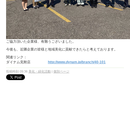
ご協力頂いた企業様、有難うございました。
今後も、近隣企業の皆様と地域美化に貢献できたらと考えております。
関連リンク：
ダイナム見附店
http://www.dynam.jp/branch/40-101
投稿時刻 09:36
美化・緑化活動
|
個別ページ