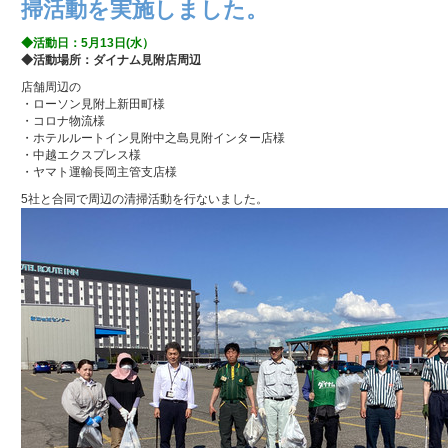
掃活動を実施しました。
◆活動日：5月13日(水）
◆活動場所：ダイナム見附店周辺
店舗周辺の
・ローソン見附上新田町様
・コロナ物流様
・ホテルルートイン見附中之島見附インター店様
・中越エクスプレス様
・ヤマト運輸長岡主管支店様
5社と合同で周辺の清掃活動を行ないました。