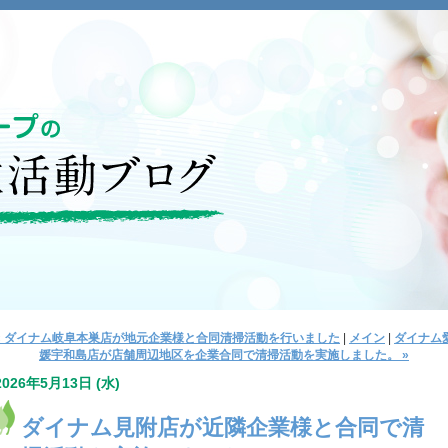
« ダイナム岐阜本巣店が地元企業様と合同清掃活動を行いました
|
メイン
|
ダイナム
媛宇和島店が店舗周辺地区を企業合同で清掃活動を実施しました。 »
2026年5月13日 (水)
ダイナム見附店が近隣企業様と合同で清