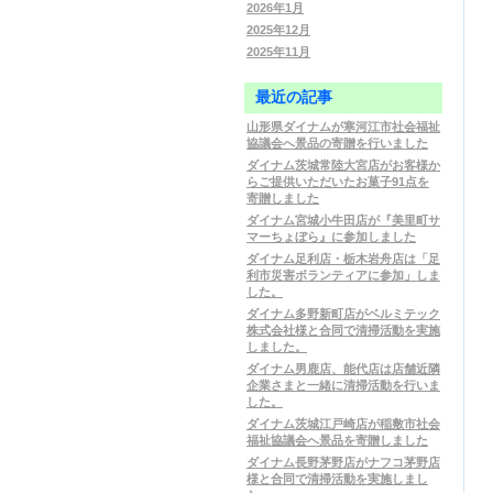
2026年1月
2025年12月
2025年11月
最近の記事
山形県ダイナムが寒河江市社会福祉
協議会へ景品の寄贈を行いました
ダイナム茨城常陸大宮店がお客様か
らご提供いただいたお菓子91点を
寄贈しました
ダイナム宮城小牛田店が『美里町サ
マーちょぼら』に参加しました
ダイナム足利店・栃木岩舟店は「足
利市災害ボランティアに参加」しま
した。
ダイナム多野新町店がベルミテック
株式会社様と合同で清掃活動を実施
しました。
ダイナム男鹿店、能代店は店舗近隣
企業さまと一緒に清掃活動を行いま
した。
ダイナム茨城江戸崎店が稲敷市社会
福祉協議会へ景品を寄贈しました
ダイナム長野茅野店がナフコ茅野店
様と合同で清掃活動を実施しまし