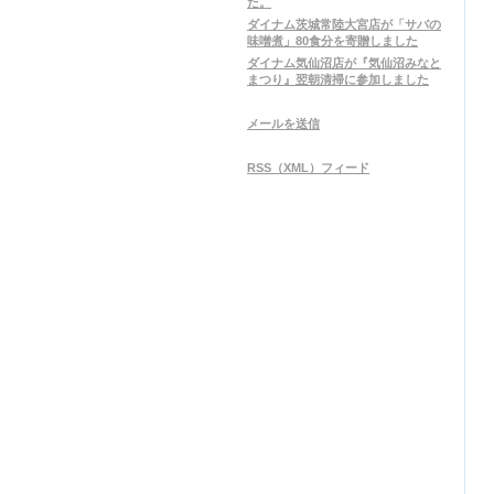
た。
ダイナム茨城常陸大宮店が「サバの
味噌煮」80食分を寄贈しました
ダイナム気仙沼店が『気仙沼みなと
まつり』翌朝清掃に参加しました
メールを送信
RSS（XML）フィード