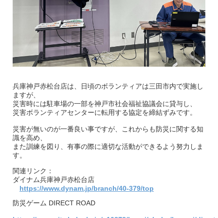
兵庫神戸赤松台店は、日頃のボランティアは三田市内で実施し
ますが、
災害時には駐車場の一部を神戸市社会福祉協議会に貸与し、
災害ボランティアセンターに転用する協定を締結ずみです。
災害が無いのが一番良い事ですが、これからも防災に関する知
識を高め、
また訓練を図り、有事の際に適切な活動ができるよう努力しま
す。
関連リンク：
ダイナム兵庫神戸赤松台店
https://www.dynam.jp/branch/40-379/top
防災ゲーム DIRECT ROAD