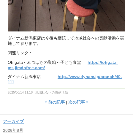
ダイナム新潟東店は今後も継続して地域社会への貢献活動を実
施して参ります。
関連リンク：
Oh!gata～みつばちの巣箱～子ども食堂
https://ohgata-
ms.jimdofree.com/
ダイナム新潟東店
http://www.dynam.jp/branch/40-
111
2025/06/14 11:18
地域社会への貢献活動
«
前の記事
次の記事
»
アーカイブ
2026年8月