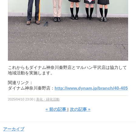
これからもダイナム神奈川秦野店とマルハン平沢店は協力して
地域活動を実施します。
関連リンク：
ダイナム神奈川秦野店：
http://www.dynam.jp/branch/40-405
2025/04/10 23:00
美化・緑化活動
«
前の記事
次の記事
»
アーカイブ